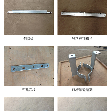
斜撑铁
线路杆顶横担
五孔联板
双杆顶瓷瓶架