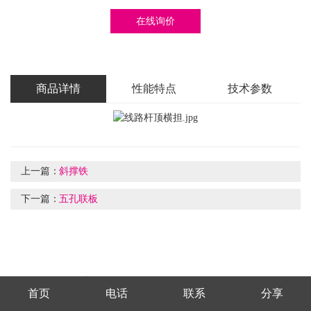
在线询价
商品详情
性能特点
技术参数
上一篇：
斜撑铁
下一篇：
五孔联板
AOA足彩软件下载
首页
电话
联系
分享