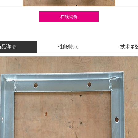
在线询价
商品详情
性能特点
技术参