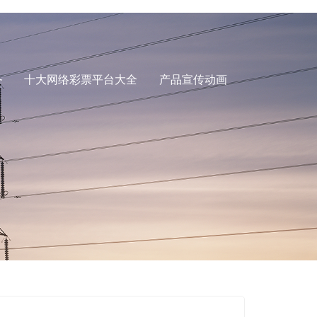
务
十大网络彩票平台大全
产品宣传动画