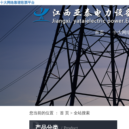
十大网络靠谱彩票平台
首页
十大网
您当前的位置 ：
首 页
> 全站搜索
P
产品分类
Product