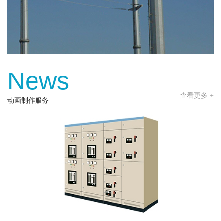
News
查看更多 +
动画制作服务