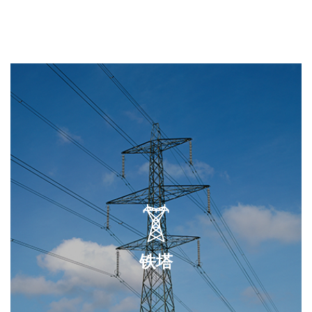
住经济发展的良好机遇，团结奋斗，务实创优，
将企业做大做强，在市场的浪潮中勇攀高峰。
铁塔