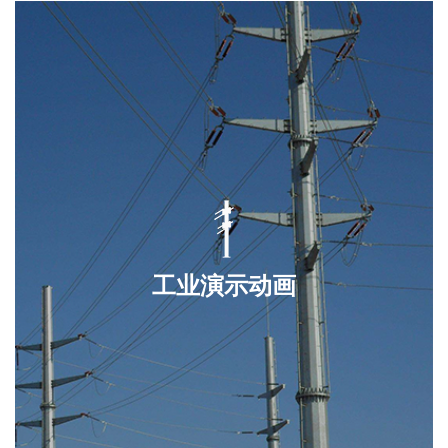
工业演示动画