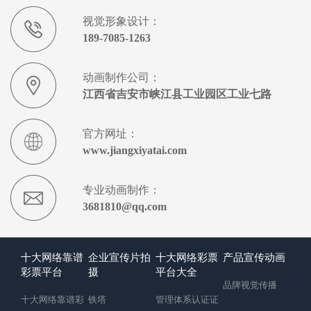
视觉形象设计：
189-7085-1263
动画制作公司：
江西省吉安市峡江县工业园区工业七路
官方网址：
www.jiangxiyatai.com
专业动画制作：
3681810@qq.com
十大网络靠谱
企业宣传片拍
十大网络彩票
产品宣传动画
彩票平台
摄
平台大全
品牌视觉传播
十大网络靠谱彩
铁塔
管理体系认证证