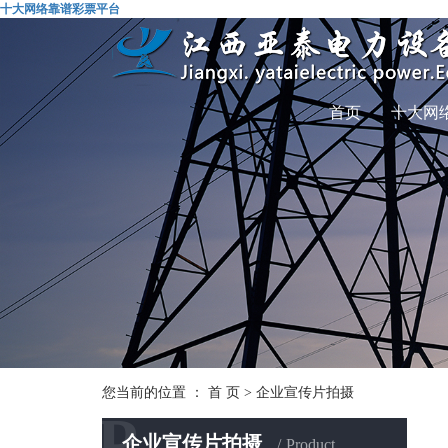
十大网络靠谱彩票平台
首页
十大网
您当前的位置 ：
首 页
>
企业宣传片拍摄
P
企业宣传片拍摄
Product