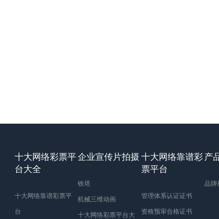
十大网络彩票平
企业宣传片拍摄
十大网络靠谱彩
产
台大全
票平台
铁塔
品牌
十大网络靠谱彩票平
管理体系认证证书
机械三维动画
台
资格预审合格证书
十大网络彩票平台大