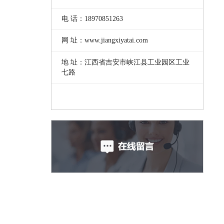
电 话：18970851263
网 址：www.jiangxiyatai.com
地 址：江西省吉安市峡江县工业园区工业
七路