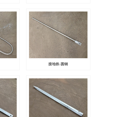
接地铁-圆钢