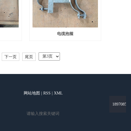
电缆抱箍
下一页
尾页
网站地图
|
RSS
|
XML
189708512