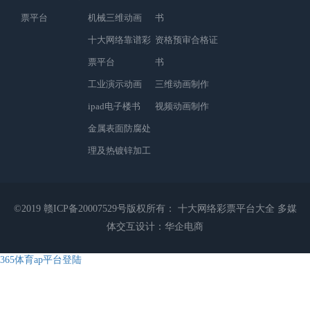
票平台
机械三维动画
书
十大网络靠谱彩
资格预审合格证
票平台
书
工业演示动画
三维动画制作
ipad电子楼书
视频动画制作
金属表面防腐处
理及热镀锌加工
©2019
赣ICP备20007529号
版权所有： 十大网络彩票平台大全
多媒
体交互设计：
华企电商
365体育ap平台登陆