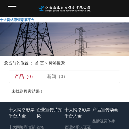
十大网络靠谱彩票平台
您当前的位置 ：
首 页
> 标签搜索
产品（0）
新闻（0）
未找到搜索结果！
十大网络彩票
企业宣传片拍
十大网络彩票
产品宣传动画
平台大全
摄
平台大全
品牌视觉传播
十大网络靠谱彩
铁塔
管理体系认证证