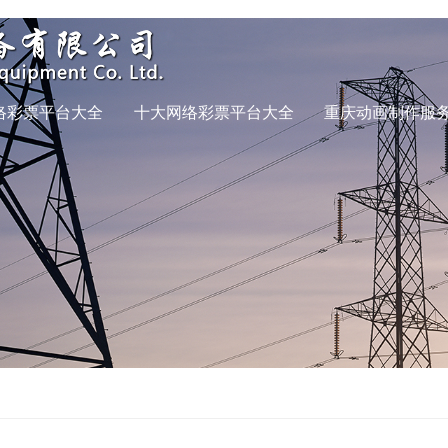
络彩票平台大全
十大网络彩票平台大全
重庆动画制作服