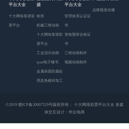
平台大全
摄
平台大全
品牌视觉传播
十大网络靠谱彩
铁塔
管理体系认证证
票平台
机械三维动画
书
十大网络靠谱彩
资格预审合格证
票平台
书
工业演示动画
三维动画制作
ipad电子楼书
视频动画制作
金属表面防腐处
理及热镀锌加工
©2019
赣ICP备20007529号
版权所有： 十大网络彩票平台大全
多媒
体交互设计：
华企电商