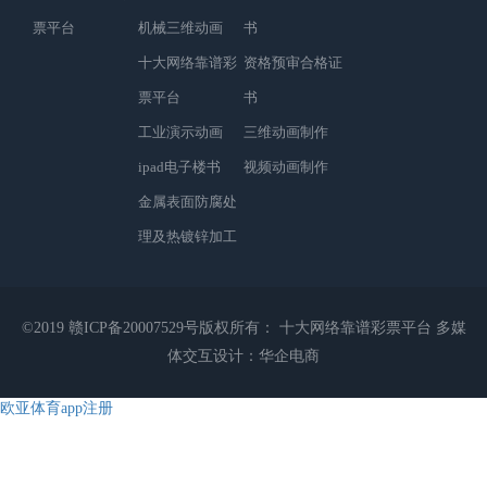
票平台
机械三维动画
书
十大网络靠谱彩
资格预审合格证
票平台
书
工业演示动画
三维动画制作
ipad电子楼书
视频动画制作
金属表面防腐处
理及热镀锌加工
©2019
赣ICP备20007529号
版权所有： 十大网络靠谱彩票平台
多媒
体交互设计：
华企电商
欧亚体育app注册