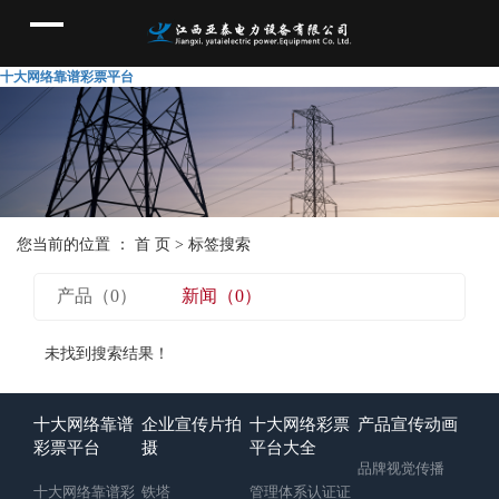
十大网络靠谱彩票平台
您当前的位置 ：
首 页
> 标签搜索
产品（0）
新闻（0）
未找到搜索结果！
十大网络靠谱
企业宣传片拍
十大网络彩票
产品宣传动画
彩票平台
摄
平台大全
品牌视觉传播
十大网络靠谱彩
铁塔
管理体系认证证