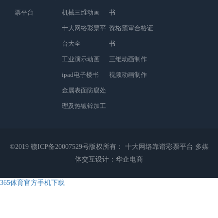
票平台
机械三维动画
书
十大网络彩票平
资格预审合格证
台大全
书
工业演示动画
三维动画制作
ipad电子楼书
视频动画制作
金属表面防腐处
理及热镀锌加工
©2019
赣ICP备20007529号
版权所有： 十大网络靠谱彩票平台
多媒
体交互设计：
华企电商
365体育官方手机下载