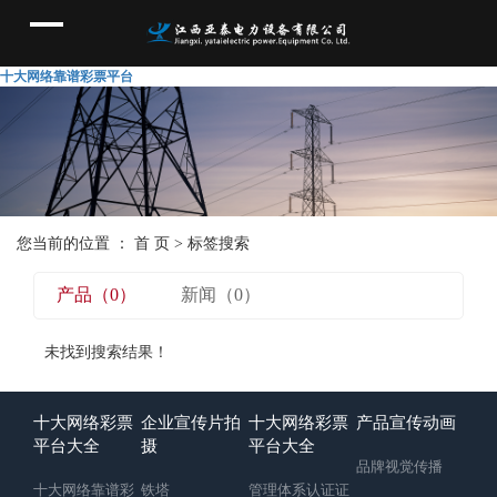
十大网络靠谱彩票平台
您当前的位置 ：
首 页
> 标签搜索
产品（0）
新闻（0）
未找到搜索结果！
十大网络彩票
企业宣传片拍
十大网络彩票
产品宣传动画
平台大全
摄
平台大全
品牌视觉传播
十大网络靠谱彩
铁塔
管理体系认证证