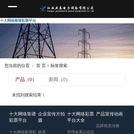
十大网络靠谱彩票平台
您当前的位置 ：
首 页
> 标签搜索
产品（0）
新闻（0）
未找到搜索结果！
十大网络靠谱
企业宣传片拍
十大网络彩票
产品宣传动画
彩票平台
摄
平台大全
品牌视觉传播
十大网络靠谱彩
铁塔
管理体系认证证