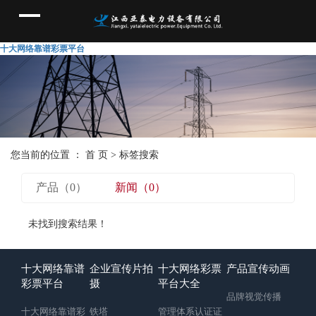
十大网络靠谱彩票平台
您当前的位置 ：
首 页
> 标签搜索
产品（0）
新闻（0）
未找到搜索结果！
十大网络靠谱
企业宣传片拍
十大网络彩票
产品宣传动画
彩票平台
摄
平台大全
品牌视觉传播
十大网络靠谱彩
铁塔
管理体系认证证