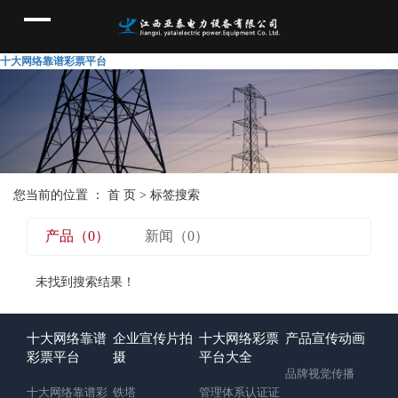
十大网络靠谱彩票平台
您当前的位置 ：
首 页
> 标签搜索
产品（0）
新闻（0）
未找到搜索结果！
十大网络靠谱
企业宣传片拍
十大网络彩票
产品宣传动画
彩票平台
摄
平台大全
品牌视觉传播
十大网络靠谱彩
铁塔
管理体系认证证