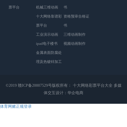
票平台
机械三维动画
书
十大网络靠谱彩
资格预审合格证
票平台
书
工业演示动画
三维动画制作
ipad电子楼书
视频动画制作
金属表面防腐处
理及热镀锌加工
©2019
赣ICP备20007529号
版权所有： 十大网络彩票平台大全
多媒
体交互设计：
华企电商
体育网赌正规登录