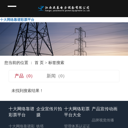
十大网络靠谱彩票平台
您当前的位置 ：
首 页
> 标签搜索
产品（0）
新闻（0）
未找到搜索结果！
十大网络靠谱
企业宣传片拍
十大网络彩票
产品宣传动画
彩票平台
摄
平台大全
品牌视觉传播
十大网络靠谱彩
铁塔
管理体系认证证