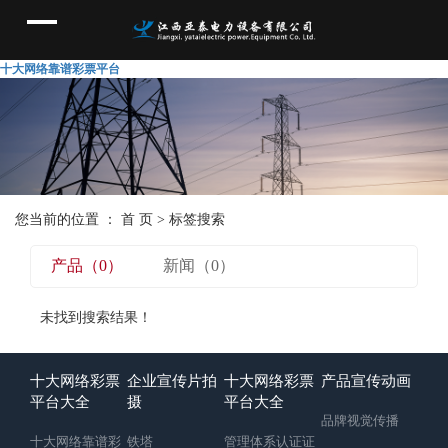
十大网络靠谱彩票平台
您当前的位置 ：
首 页
> 标签搜索
产品（0）
新闻（0）
未找到搜索结果！
十大网络彩票
企业宣传片拍
十大网络彩票
产品宣传动画
平台大全
摄
平台大全
品牌视觉传播
十大网络靠谱彩
铁塔
管理体系认证证