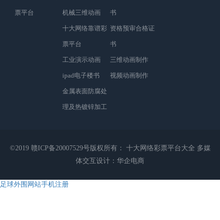
票平台
机械三维动画
书
十大网络靠谱彩
资格预审合格证
票平台
书
工业演示动画
三维动画制作
ipad电子楼书
视频动画制作
金属表面防腐处
理及热镀锌加工
©2019
赣ICP备20007529号
版权所有： 十大网络彩票平台大全
多媒
体交互设计：
华企电商
足球外围网站手机注册