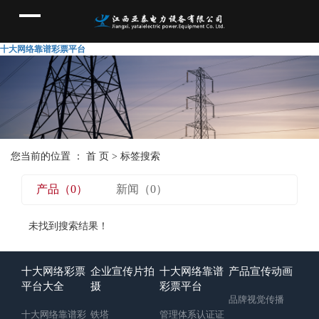
十大网络靠谱彩票平台
您当前的位置 ：
首 页
> 标签搜索
产品（0）
新闻（0）
未找到搜索结果！
十大网络彩票
企业宣传片拍
十大网络靠谱
产品宣传动画
平台大全
摄
彩票平台
品牌视觉传播
十大网络靠谱彩
铁塔
管理体系认证证