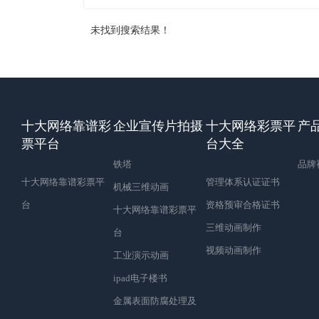
未找到搜索结果！
十大网络靠谱彩
企业宣传片拍摄
十大网络彩票平
产
票平台
台大全
铁塔
品牌
十大网络靠谱彩票平
管理体系认证证书
机械三维动画
台
资格预审合格证书
十大网络靠谱彩票平
三维动画制作
台
视频动画制作
工业演示动画
ipad电子楼书
金属表面防腐处理及