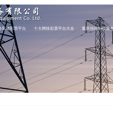
络靠谱彩票平台
十大网络彩票平台大全
重庆动画制作服