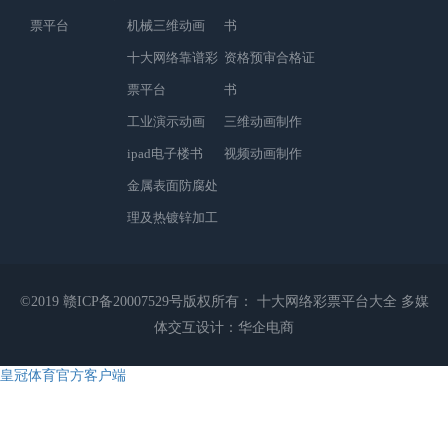
票平台
机械三维动画
书
十大网络靠谱彩
资格预审合格证
票平台
书
工业演示动画
三维动画制作
ipad电子楼书
视频动画制作
金属表面防腐处
理及热镀锌加工
©2019
赣ICP备20007529号
版权所有： 十大网络彩票平台大全
多媒
体交互设计：
华企电商
皇冠体育官方客户端