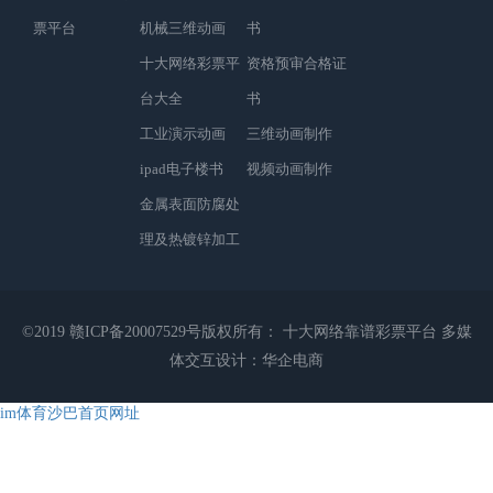
票平台
机械三维动画
书
十大网络彩票平
资格预审合格证
台大全
书
工业演示动画
三维动画制作
ipad电子楼书
视频动画制作
金属表面防腐处
理及热镀锌加工
©2019
赣ICP备20007529号
版权所有： 十大网络靠谱彩票平台
多媒
体交互设计：
华企电商
im体育沙巴首页网址