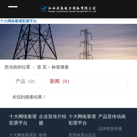
十大网络靠谱彩票平台
您当前的位置 ：
首 页
> 标签搜索
产品（0）
新闻（0）
未找到搜索结果！
十大网络靠谱
企业宣传片拍
十大网络靠谱
产品宣传动画
彩票平台
摄
彩票平台
品牌视觉传播
十大网络靠谱彩
铁塔
管理体系认证证