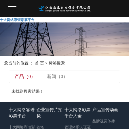
十大网络靠谱彩票平台
您当前的位置 ：
首 页
> 标签搜索
产品（0）
新闻（0）
未找到搜索结果！
十大网络靠谱
企业宣传片拍
十大网络彩票
产品宣传动画
彩票平台
摄
平台大全
品牌视觉传播
十大网络靠谱彩
铁塔
管理体系认证证