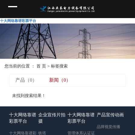
十大网络靠谱彩票平台
您当前的位置 ：
首 页
> 标签搜索
产品（0）
新闻（0）
未找到搜索结果！
十大网络靠谱
企业宣传片拍
十大网络靠谱
产品宣传动画
彩票平台
摄
彩票平台
品牌视觉传播
十大网络靠谱彩
铁塔
管理体系认证证