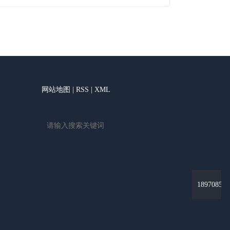
网站地图
|
RSS
|
XML
189708512