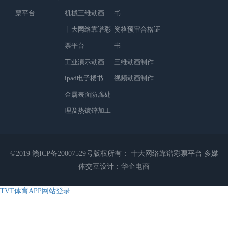
票平台
机械三维动画
书
十大网络靠谱彩
资格预审合格证
票平台
书
工业演示动画
三维动画制作
ipad电子楼书
视频动画制作
金属表面防腐处
理及热镀锌加工
©2019
赣ICP备20007529号
版权所有： 十大网络靠谱彩票平台
多媒
体交互设计：
华企电商
TVT体育APP网站登录