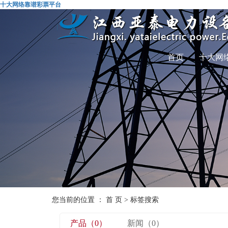
十大网络靠谱彩票平台
首页
十大网
您当前的位置 ：
首 页
> 标签搜索
产品（0）
新闻（0）