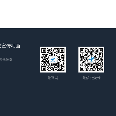
品宣传动画
视觉传播
微官网
微信公众号