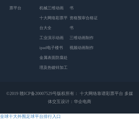
票平台
机械三维动画
书
十大网络彩票平
资格预审合格证
台大全
书
工业演示动画
三维动画制作
ipad电子楼书
视频动画制作
金属表面防腐处
理及热镀锌加工
©2019
赣ICP备20007529号
版权所有： 十大网络靠谱彩票平台
多媒
体交互设计：
华企电商
全球十大外围足球平台排行入口