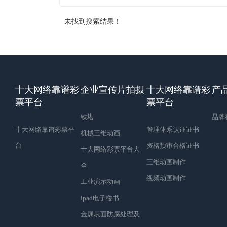
未找到搜索结果！
十大网络靠谱彩
企业宣传片拍摄
十大网络靠谱彩
产
票平台
票平台
铁塔
品牌
十大网络靠谱彩票平
管理体系认证证书
机械三维动画
台
资格预审合格证书
十大网络彩票平台大
三维动画制作
全
视频动画制作
工业演示动画
ipad电子楼书
金属表面防腐处理及