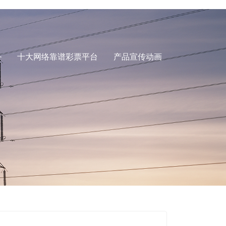
务
十大网络靠谱彩票平台
产品宣传动画