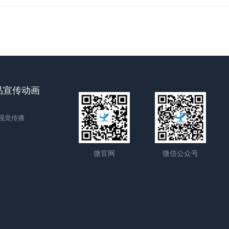
品宣传动画
视觉传播
微官网
微信公众号