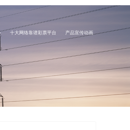
务
十大网络靠谱彩票平台
产品宣传动画