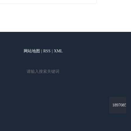
网站地图
|
RSS
|
XML
189708512