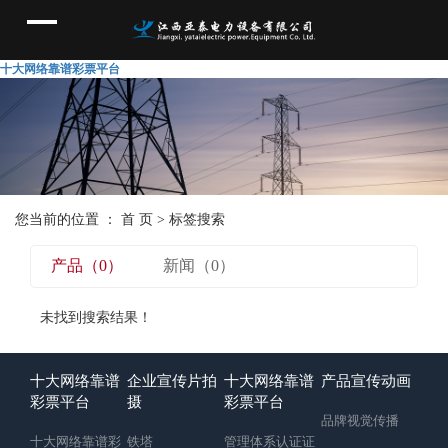
十大网络靠谱彩票平台
您当前的位置 ：
首 页
> 标签搜索
产品（0）
新闻（0）
未找到搜索结果！
十大网络靠谱
企业宣传片拍
十大网络靠谱
产品宣传动画
彩票平台
摄
彩票平台
品牌视觉传播
十大网络靠谱彩
铁塔
管理体系认证证