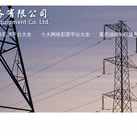
络彩票平台大全
十大网络彩票平台大全
重庆动画制作服