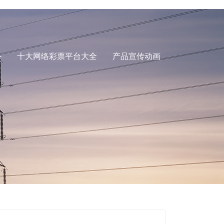
务
十大网络彩票平台大全
产品宣传动画