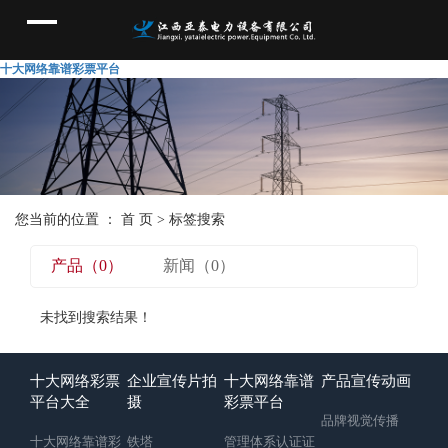
十大网络靠谱彩票平台
您当前的位置 ：
首 页
> 标签搜索
产品（0）
新闻（0）
未找到搜索结果！
十大网络彩票
企业宣传片拍
十大网络靠谱
产品宣传动画
平台大全
摄
彩票平台
品牌视觉传播
十大网络靠谱彩
铁塔
管理体系认证证