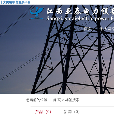
十大网络靠谱彩票平台
首页
十大网
您当前的位置 ：
首 页
> 标签搜索
产品（0）
新闻（0）