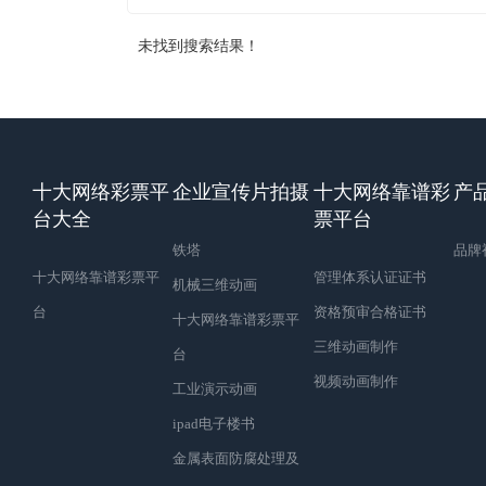
未找到搜索结果！
十大网络彩票平
企业宣传片拍摄
十大网络靠谱彩
产
台大全
票平台
铁塔
品牌
十大网络靠谱彩票平
管理体系认证证书
机械三维动画
台
资格预审合格证书
十大网络靠谱彩票平
三维动画制作
台
视频动画制作
工业演示动画
ipad电子楼书
金属表面防腐处理及