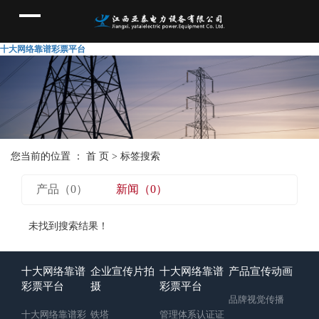
十大网络靠谱彩票平台
您当前的位置 ：
首 页
> 标签搜索
产品（0）
新闻（0）
未找到搜索结果！
十大网络靠谱
企业宣传片拍
十大网络靠谱
产品宣传动画
彩票平台
摄
彩票平台
品牌视觉传播
十大网络靠谱彩
铁塔
管理体系认证证