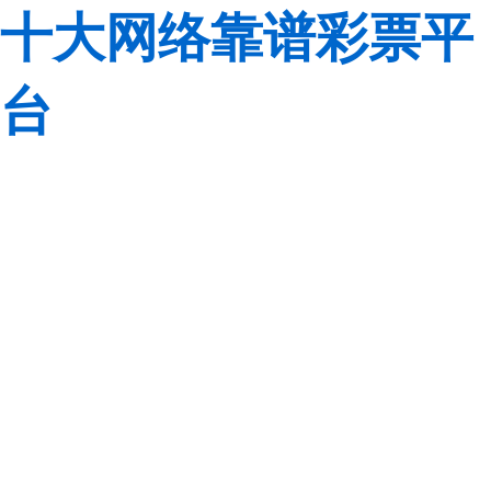
十大网络靠谱彩票平
台