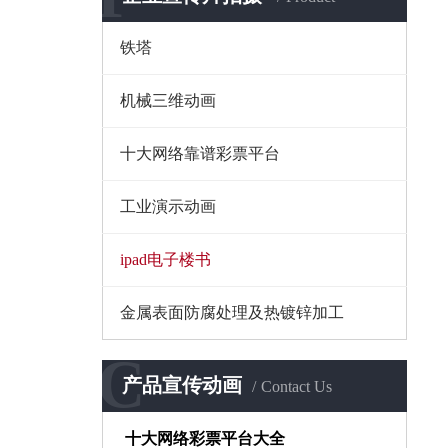
铁塔
机械三维动画
十大网络靠谱彩票平台
工业演示动画
ipad电子楼书
金属表面防腐处理及热镀锌加工
C
产品宣传动画
Contact Us
十大网络彩票平台大全