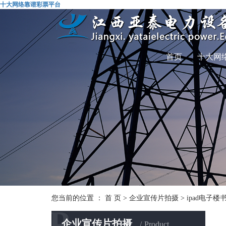
十大网络靠谱彩票平台
首页
十大网
您当前的位置 ：
首 页
>
企业宣传片拍摄
>
ipad电子楼
P
企业宣传片拍摄
Product