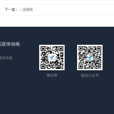
下一篇：
连接铁
品宣传动画
视觉传播
微官网
微信公众号