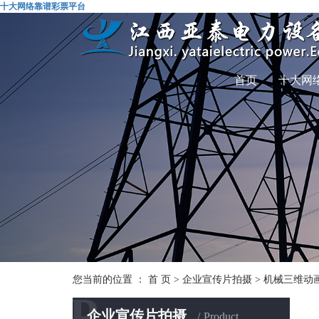
十大网络靠谱彩票平台
首页
十大网
您当前的位置 ：
首 页
>
企业宣传片拍摄
>
机械三维动
P
企业宣传片拍摄
Product