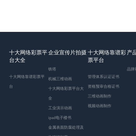
十大网络彩票平
企业宣传片拍摄
十大网络靠谱彩
产
台大全
票平台
铁塔
品牌
十大网络靠谱彩票平
管理体系认证证书
机械三维动画
台
资格预审合格证书
十大网络彩票平台大
三维动画制作
全
视频动画制作
工业演示动画
ipad电子楼书
金属表面防腐处理及