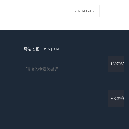
2020-06-16
网站地图
|
RSS
|
XML
189708512
VR虚拟现