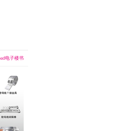
ipad电子楼书