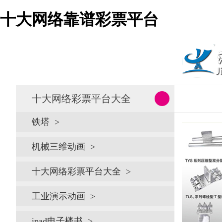
十大网络靠谱彩票平台
十大网络彩票平台大全
铁塔
机械三维动画
十大网络彩票平台大全
工业演示动画
ipad电子楼书