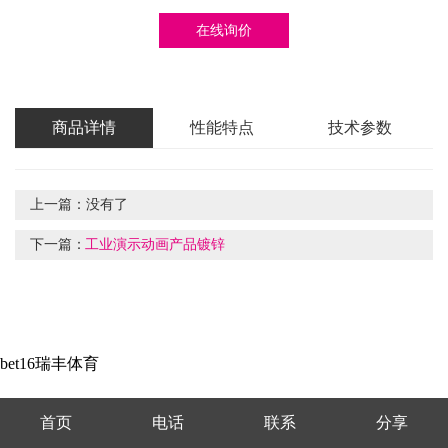
在线询价
商品详情
性能特点
技术参数
上一篇：
没有了
下一篇：
工业演示动画产品镀锌
bet16瑞丰体育
首页
电话
联系
分享