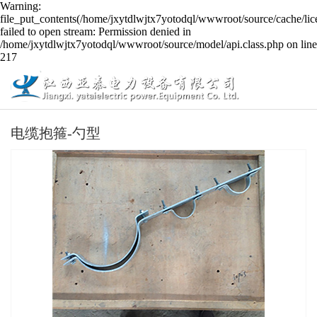
Warning:
file_put_contents(/home/jxytdlwjtx7yotodql/wwwroot/source/cache/lic
failed to open stream: Permission denied in
/home/jxytdlwjtx7yotodql/wwwroot/source/model/api.class.php on line
217
电缆抱箍-勺型