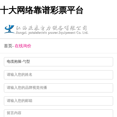
十大网络靠谱彩票平台
首页
-
在线询价