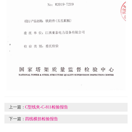
上一篇：
C型线夹-C-811检验报告
下一篇：
四线横担检验报告