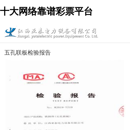
十大网络靠谱彩票平台
五孔联板检验报告