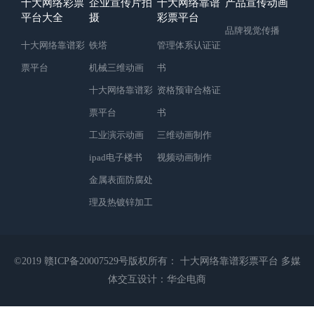
十大网络彩票
企业宣传片拍
十大网络靠谱
产品宣传动画
平台大全
摄
彩票平台
品牌视觉传播
十大网络靠谱彩
铁塔
管理体系认证证
票平台
机械三维动画
书
十大网络靠谱彩
资格预审合格证
票平台
书
工业演示动画
三维动画制作
ipad电子楼书
视频动画制作
金属表面防腐处
理及热镀锌加工
©2019
赣ICP备20007529号
版权所有： 十大网络靠谱彩票平台
多媒
体交互设计：
华企电商