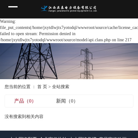
Warning:
file_put_contents(/home/jxytdlwjtx7yotodql/wwwroot/source/cache/license_cac
failed to open stream: Permission denied in
/home/jxytdlwjtx7yotodql/wwwroot/source/model/api.class.php on line 217
您当前的位置 ：
首 页
> 全站搜索
产品（0）
新闻（0）
没有搜索到相关内容