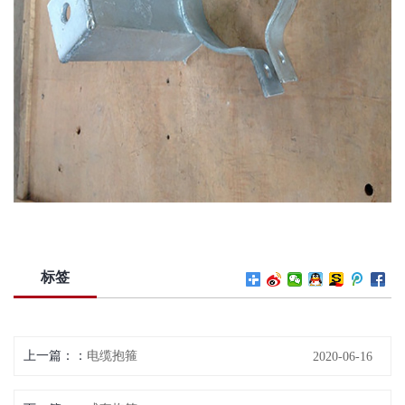
标签
上一篇：
电缆抱箍
2020-06-16