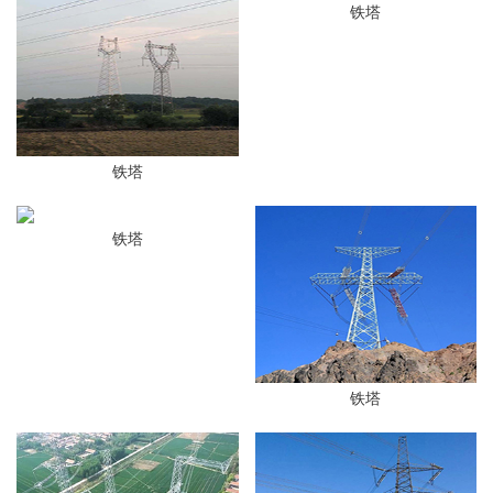
铁塔
铁塔
铁塔
铁塔