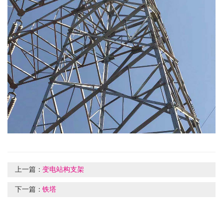
上一篇：
变电站构支架
下一篇：
铁塔