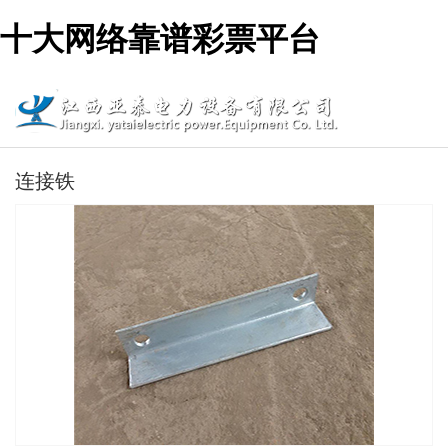
十大网络靠谱彩票平台
连接铁