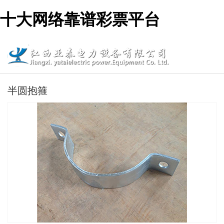
十大网络靠谱彩票平台
半圆抱箍