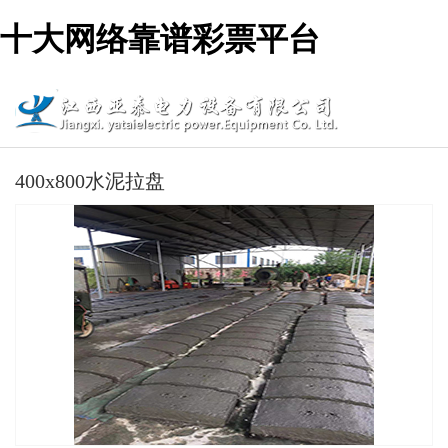
十大网络靠谱彩票平台
400x800水泥拉盘